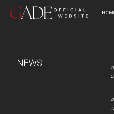
HOM
N
E
W
S
2
C
2